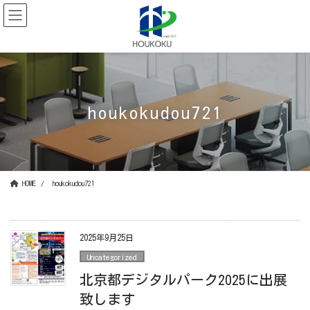
コ
ナ
ン
ビ
テ
ゲ
ン
ー
ツ
シ
に
ョ
移
ン
動
に
houkokudou721
移
動
HOME
houkokudou721
2025年9月25日
Uncategorized
北京都デジタルパーク2025に出展
致します