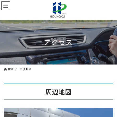
コ
ナ
ン
ビ
テ
ゲ
ン
ー
ツ
シ
に
ョ
移
ン
動
に
アクセス
移
動
HOME
アクセス
周辺地図