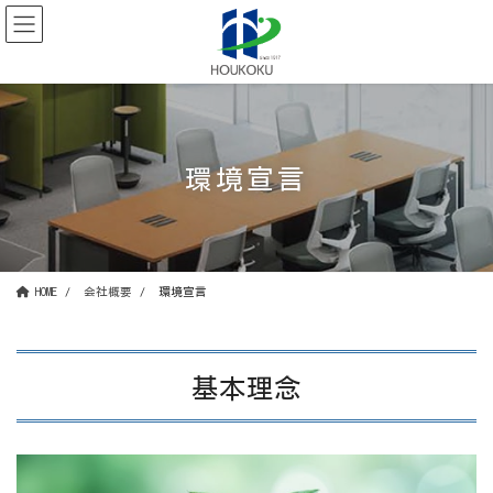
コ
ナ
ン
ビ
テ
ゲ
ン
ー
ツ
シ
に
ョ
移
ン
動
に
環境宣言
移
動
HOME
会社概要
環境宣言
基本理念