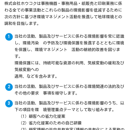
株式会社ホウコクは事務機器・事務用品・紙販売と印刷業務に係
わる全ての事業活動とこれらの製品の環境影響を低減するために
次の方針に基づき環境マネジメント活動を推進して地球環境との
調和を目指します。
当社の活動、製品及びサービスに係わる環境影響を常に認識
し、環境汚染 の予防及び環境保護を推進するとともに環境
を保護し、環境マネジメント 活動の継続的改善を図りま
す。
環境保護には、持続可能な資源の利用、気候変動の緩和及び
気候変動への
適用、などを含みます。
当社の活動、製品及びサービスに係わる環境関連の法的及び
その他の要求 事項を順守します。
当社の活動、製品及びサービスに係わる環境影響のうち、以
下の項目を環 境管理重点テーマとして取り組みます。
（1）顧客への省力化提案
（2）省力化提案のための自己研鑽
（3）顧客情報の社内共有充実(情報の共有化による業務の